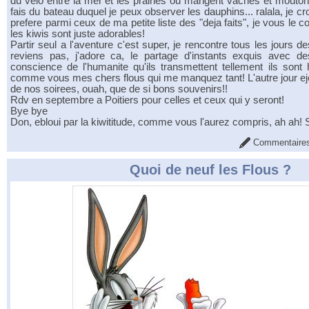
du velo entre la mer et les prairies ou mangent vaches et moutons
fais du bateau duquel je peux observer les dauphins... ralala, je c
prefere parmi ceux de ma petite liste des "deja faits", je vous le 
les kiwis sont juste adorables!
Partir seul a l'aventure c'est super, je rencontre tous les jours d
reviens pas, j'adore ca, le partage d'instants exquis avec d
conscience de l'humanite qu'ils transmettent tellement ils sont
comme vous mes chers flous qui me manquez tant! L'autre jour ej
de nos soirees, ouah, que de si bons souvenirs!!
Rdv en septembre a Poitiers pour celles et ceux qui y seront!
Bye bye
Don, ebloui par la kiwititude, comme vous l'aurez compris, ah ah!
Commentaires
Quoi de neuf les Flous ?