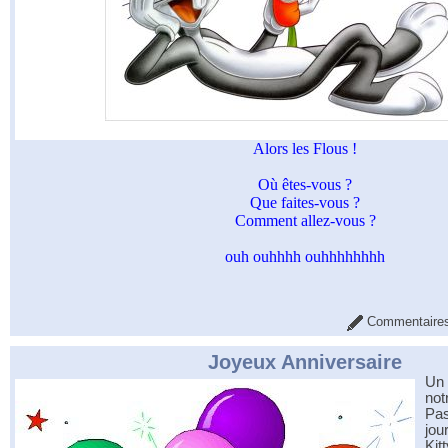
Alors les Flous !
Où êtes-vous ?
Que faites-vous ?
Comment allez-vous ?
ouh ouhhhh ouhhhhhhhh
Commentaires
Joyeux Anniversaire
Un 
not
Pa
jou
Kit