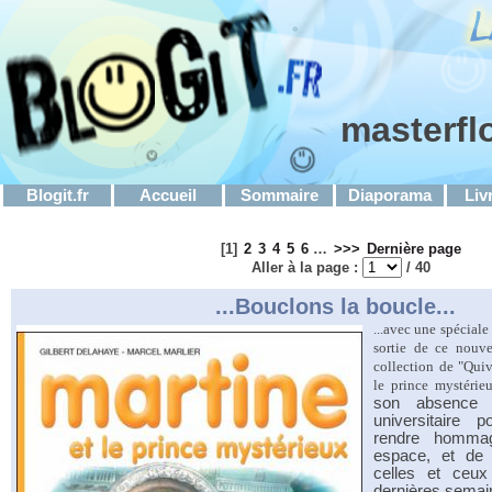
masterfl
Blogit.fr
Accueil
Sommaire
Diaporama
Liv
[
1
]
2
3
4
5
6
…
>>>
Dernière page
Aller à la page :
/ 40
...Bouclons la boucle...
...avec une spéciale
sortie de ce nouve
collection de "Quiv
le prince mystérie
son absence a
universitaire po
rendre homm
espace, et de 
celles et ceux
dernières semai