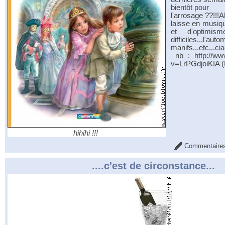
bientôt pour
l'arrosage ??!!!A
laisse en musiqu
et d'optimi
difficiles...l'a
manifs...etc...ciao
nb : http://ww
v=LrPGdjoiKIA (
hihihi !!!
Commentaires
....c'est de circonstance...