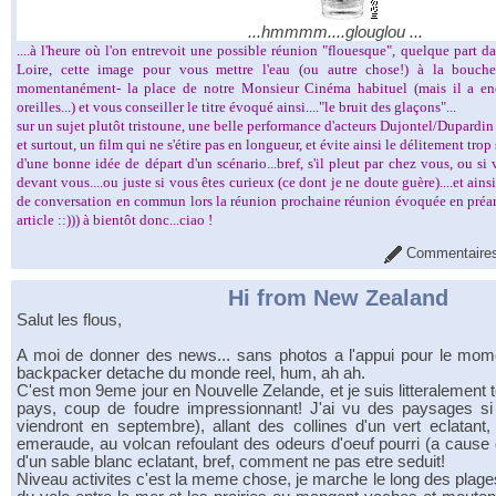
...hmmmm....glouglou ...
....à l'heure où l'on entrevoit une possible réunion "flouesque", quelque part 
Loire, cette image pour vous mettre l'eau (ou autre chose!) à la bouche.
momentanément- la place de notre Monsieur Cinéma habituel (mais il a en
oreilles...) et vous conseiller le titre évoqué ainsi...."le bruit des glaçons"...
sur un sujet plutôt tristoune, une belle performance d'acteurs Dujontel/Dupardin (
et surtout, un film qui ne s'étire pas en longueur, et évite ainsi le délitement tro
d'une bonne idée de départ d'un scénario...bref, s'il pleut par chez vous, ou s
devant vous....ou juste si vous êtes curieux (ce dont je ne doute guère)....et ain
de conversation en commun lors la réunion prochaine réunion évoquée en préam
article ::))) à bientôt donc...ciao !
Commentaires
Hi from New Zealand
Salut les flous,
A moi de donner des news... sans photos a l'appui pour le mome
backpacker detache du monde reel, hum, ah ah.
C'est mon 9eme jour en Nouvelle Zelande, et je suis litteralemen
pays, coup de foudre impressionnant! J'ai vu des paysages si 
viendront en septembre), allant des collines d'un vert eclatan
emeraude, au volcan refoulant des odeurs d'oeuf pourri (a cause 
d'un sable blanc eclatant, bref, comment ne pas etre seduit!
Niveau activites c'est la meme chose, je marche le long des plages